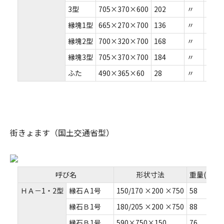
3型
705×370×600
202
〃
縁塊1型
665×270×700
136
〃
縁塊2型
700×320×700
168
〃
縁塊3型
705×370×700
184
〃
ふた
490×365×60
28
〃
街きょます（国土交通省型）
呼び名
形状寸法
重量(kg)
ＨＡ－1・2型
縁石Ａ1号
150/170 ×200 ×750
58
縁石Ｂ1号
180/205 ×200 ×750
88
縁石Ｂ1号
590×750×150
76