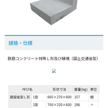
規格・仕様
鉄筋コンクリート特殊Ｌ形及び縁塊（国土交通省型）
呼び名
形状寸法
重量(kg)
単位
備考
建設省型Ｌ形
1型
665×270×600
157
個
2型
700×320×600
186
〃