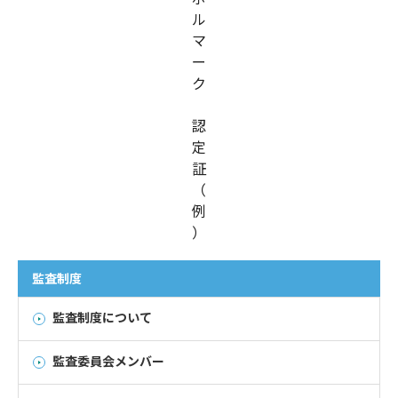
ル
マ
ー
ク
認
定
証
（
例
）
監査制度
監査制度について
監査委員会メンバー