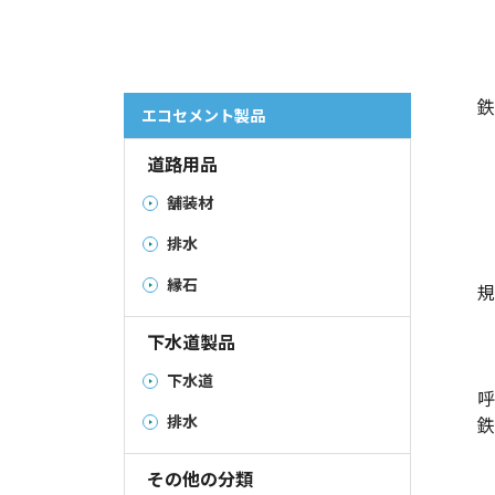
鉄
エコセメント製品
道路用品
舗装材
排水
縁石
規
下水道製品
下水道
呼
排水
鉄
その他の分類