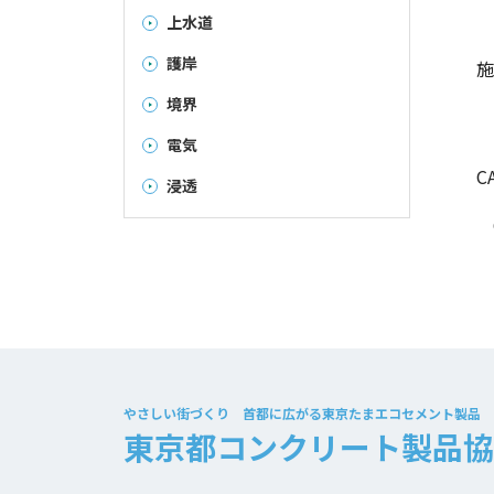
上水道
護岸
施
境界
電気
C
浸透
やさしい街づくり
首都に広がる東京たまエコセメント製品
東京都コンクリート
製品協