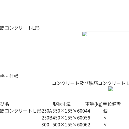
筋コンクリートL形
格・仕様
コンクリート及び鉄筋コンクリートＬ形
び名
形状寸法
重量(kg)
単位
備考
筋コンクリートＬ形
250A
350×155×600
44
個
250B
450×155×600
56
〃
300
500×155×600
62
〃